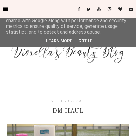
This site uses cookies from Google to deliver its services
and to analyze traffic. Your IP address and user-agent are
shared with Google along with performance and security
metrics to ensure quality of service, generate usage
statistics, and to detect and address abuse.
LEARN MORE
GOT IT
5. FEBRUAR 2011
DM HAUL