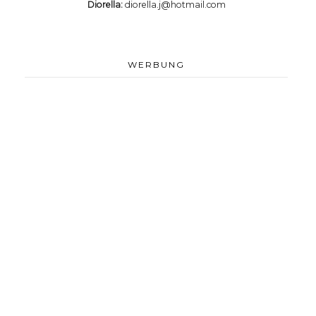
Diorella:
diorella.j@hotmail.com
WERBUNG