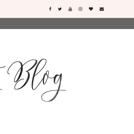
user-agent
erate usage
LEARN MORE
GOT IT