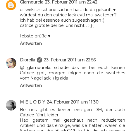
Glamourela
23. Februar 2011 um 22:42
ui, wirklich schöne sachen hast du da gekauft ♥
würdest du den catrice lack evtl mal swatchen?
ich hab bei essence auch zugeschlagen :)
catrice gibts leider bei uns nicht... :(((
liebste grüße ♥
Antworten
Diorella
23. Februar 2011 um 22:56
@ glamourela: schade das es bei euch keinen
Catrice gibt, morgen folgen dann die swatches
vom Nagellack :) lg aida
Antworten
M E L O D Y
24. Februar 2011 um 11:30
Bei uns gibt es keinen einzigen DM, der auch
Catrice führt, leider..
Hab gestern mal geschaut nach reduzierten
Artikeln und das einzige, was sie hatten, waren die
Sachen aus der Black&White LE, die ich sowieso