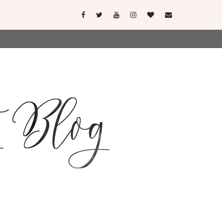
user-agent
erate usage
LEARN MORE
GOT IT