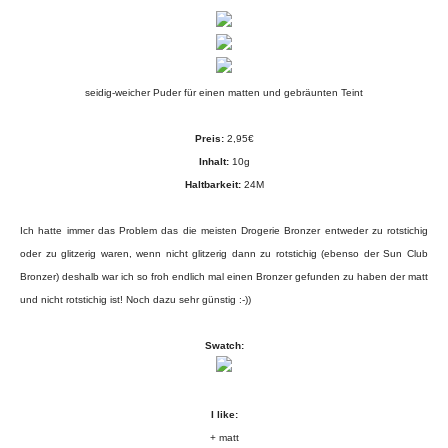
seidig-weicher Puder für einen matten und gebräunten Teint
Preis:
2,95€
Inhalt:
10g
Haltbarkeit:
24M
Ich hatte immer das Problem das die meisten Drogerie Bronzer entweder zu rotstichig
oder zu glitzerig waren, wenn nicht glitzerig dann zu rotstichig (ebenso der Sun Club
Bronzer) deshalb war ich so froh endlich mal einen Bronzer gefunden zu haben der matt
und nicht rotstichig ist! Noch dazu sehr günstig :-))
Swatch:
I like:
+ matt