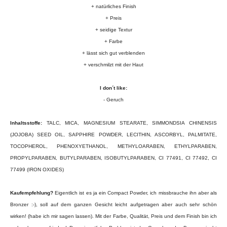
+ natürliches Finish
+ Preis
+ seidige Textur
+ Farbe
+ lässt sich gut verblenden
+ verschmilzt mit der Haut
I don´t like:
- Geruch
Inhaltsstoffe:
TALC, MICA, MAGNESIUM STEARATE, SIMMONDSIA CHINENSIS
(JOJOBA) SEED OIL, SAPPHIRE POWDER, LECITHIN, ASCORBYL, PALMITATE,
TOCOPHEROL, PHENOXYETHANOL, METHYLOARABEN, ETHYLPARABEN,
PROPYLPARABEN, BUTYLPARABEN, ISOBUTYLPARABEN, CI 77491, CI 77492, CI
77499 (IRON OXIDES)
Kaufempfehlung?
Eigentlich ist es ja ein Compact Powder, ich missbrauche ihn aber als
Bronzer :-), soll auf dem ganzen Gesicht leicht aufgetragen aber auch sehr schön
wirken! (habe ich mir sagen lassen). Mit der Farbe, Qualität, Preis und dem Finish bin ich