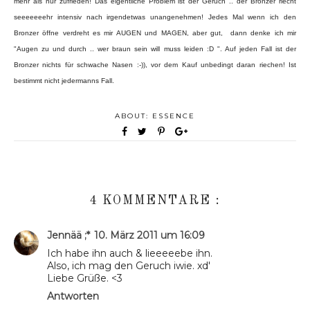
mehr als nur zufrieden! Das eigentliche Problem ist der Geruch .. der Bronzer riecht
seeeeeeehr intensiv nach irgendetwas unangenehmen! Jedes Mal wenn ich den
Bronzer öffne verdreht es mir AUGEN und MAGEN, aber gut, dann denke ich mir
"Augen zu und durch .. wer braun sein will muss leiden :D ". Auf jeden Fall ist der
Bronzer nichts für schwache Nasen :-)), vor dem Kauf unbedingt daran riechen! Ist
bestimmt nicht jedermanns Fall.
ABOUT:
ESSENCE
4 KOMMENTARE :
Jennää ;*
10. März 2011 um 16:09
Ich habe ihn auch & lieeeeebe ihn.
Also, ich mag den Geruch iwie. xd'
Liebe Grüße. <3
Antworten