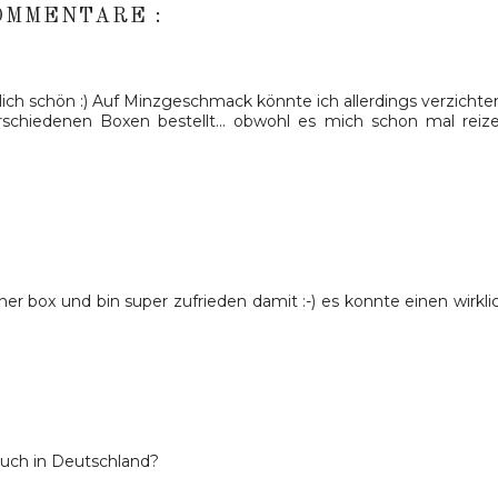
OMMENTARE :
lich schön :) Auf Minzgeschmack könnte ich allerdings verzichten
rschiedenen Boxen bestellt... obwohl es mich schon mal reiz
er box und bin super zufrieden damit :-) es konnte einen wirkli
auch in Deutschland?