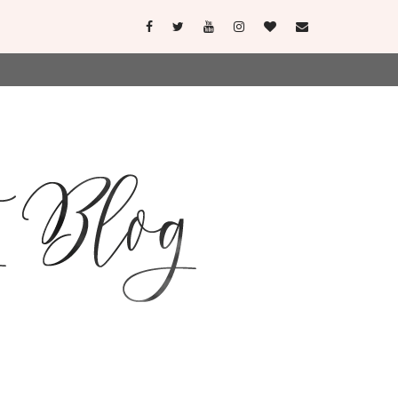
user-agent
erate usage
LEARN MORE
GOT IT