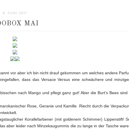
6. JUNI 2011
OOBOX MAI
kannt vor aber ich bin nicht drauf gekommen um welches andere Parf
 eingefallen, dass das Versace Versus eine schwächere und minzige
 bisschen nach Mango und pflegt ganz gut! Aber die Burt's Bees sind 
arokanischer Rose, Geranie und Kamille. Riecht durch die Verpacku
ntwickelt.
agstauglicher Korallefarbener (mit goldenem Schimmer) Lippenstift! So
das aber leider nach Minzekaugummis die zu lange in der Tasche ware