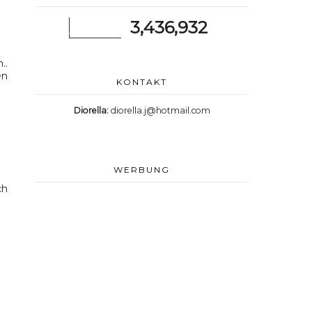
3,436,932
..
en
KONTAKT
Diorella:
diorella.j@hotmail.com
WERBUNG
ch