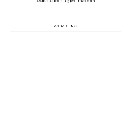
Diorella:
diorella.j@hotmail.com
WERBUNG