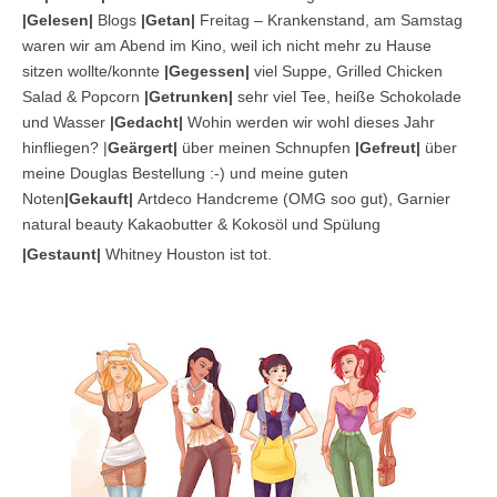
|Gelesen|
Blogs
|Getan|
Freitag – Krankenstand, am Samstag
waren wir am Abend im Kino, weil ich nicht mehr zu Hause
sitzen wollte/konnte
|Gegessen|
viel Suppe, Grilled Chicken
Salad & Popcorn
|Getrunken|
sehr viel Tee, heiße Schokolade
und Wasser
|Gedacht|
Wohin werden wir wohl dieses Jahr
hinfliegen? |
Geärgert|
über meinen Schnupfen
|Gefreut|
über
meine Douglas Bestellung :-) und meine guten
Noten
|Gekauft|
Artdeco Handcreme (OMG soo gut), Garnier
natural beauty Kakaobutter & Kokosöl und Spülung
|Gestaunt|
Whitney Houston ist tot.