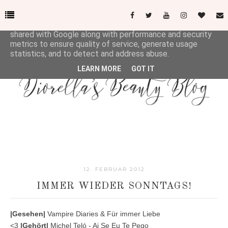
This site uses cookies from Google to deliver its services
and to analyze traffic. Your IP address and user-agent are
shared with Google along with performance and security
metrics to ensure quality of service, generate usage
statistics, and to detect and address abuse.
LEARN MORE
GOT IT
12. FEBRUAR 2012
IMMER WIEDER SONNTAGS!
|Gesehen|
Vampire Diaries & Für immer Liebe
<3
|Gehört|
Michel Teló - Ai Se Eu Te Pego