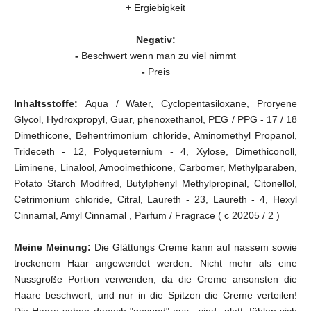
+
Ergiebigkeit
Negativ:
-
Beschwert wenn man zu viel nimmt
-
Preis
Inhaltsstoffe:
Aqua / Water, Cyclopentasiloxane, Proryene
Glycol, Hydroxpropyl, Guar, phenoxethanol, PEG / PPG - 17 / 18
Dimethicone, Behentrimonium chloride, Aminomethyl Propanol,
Trideceth - 12, Polyqueternium - 4, Xylose, Dimethiconoll,
Liminene, Linalool, Amooimethicone, Carbomer, Methylparaben,
Potato Starch Modifred, Butylphenyl Methylpropinal, Citonellol,
Cetrimonium chloride, Citral, Laureth - 23, Laureth - 4, Hexyl
Cinnamal, Amyl Cinnamal , Parfum / Fragrace ( c 20205 / 2 )
Meine Meinung:
Die Glättungs Creme kann auf nassem sowie
trockenem Haar angewendet werden. Nicht mehr als eine
Nussgroße Portion verwenden, da die Creme ansonsten die
Haare beschwert, und nur in die Spitzen die Creme verteilen!
Die Haare sehen danach "gesund" aus, sind glatt, fühlen sich