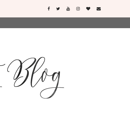
user-agent
erate usage
LEARN MORE
GOT IT