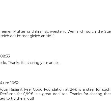
m meiner Mutter und ihrer Schwestern. Wenn ich durch die Sta
mich das immer gleich an sie. :)
 08:33
cle. Thanks for sharing your article.
24 um 10:52
 Aqua Radiant Feel Good Foundation at 24€ is a steal for such
Perfume for 6,99€ is a great deal too. Thanks for sharing the
ted to try them out!