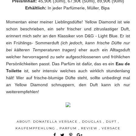
Preis/Inhalt:
45,90€ (30ml), 67,90€ (50ml), 89,90€ (90ml)
Erhältlich:
In jeder Parfümerie, Müller, Bipa
Momentan einer meiner Lieblingsdüfte! Yellow Diamond ist wie
schon beschrieben, ein sehr frischer und zitruslastiger Duft,
erinnert mich sehr an den Klassiker von D&G - Light Blue. Er ist
ein Frühlings- Sommerduft
(ich jedoch, kann frische Düfte nur
bei kälteren Temperaturen tragen)
eher auch ein Alltagsduft
welcher hervorragend zu sehr aufgeschlossenen und fröhlichen
Persönlichkeiten passt. Das Parfüm ist dafür, das es ein
Eau de
Toilette
ist, sehr intensiv welches auch wirklich stundenlang
hält!
Wer auf frische-blumige Düfte steht, sollte unbedingt mal
an Yellow Diamond schnuppern, den Duft kann ich nur
weiterempfehlen!
ABOUT:
DONATELLA VERSACE
,
DOUGLAS
,
DUFT
,
KAUFEMPFEHLUNG
,
PARFUM
,
REVIEW
,
VERSACE