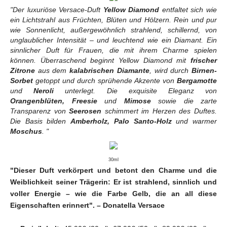
"Der luxuriöse Versace-Duft
Yellow Diamond
entfaltet sich wie
ein Lichtstrahl aus Früchten, Blüten und Hölzern. Rein und pur
wie Sonnenlicht, außergewöhnlich strahlend, schillernd, von
unglaublicher Intensität – und leuchtend wie ein Diamant. Ein
sinnlicher Duft für Frauen, die mit ihrem Charme spielen
können. Überraschend beginnt Yellow Diamond mit
frischer
Zitrone
aus dem
kalabrischen Diamante
, wird durch
Birnen-
Sorbet
getoppt und durch sprühende Akzente von
Bergamotte
und
Neroli
unterlegt. Die exquisite Eleganz von
Orangenblüten, Freesie
und
Mimose
sowie die zarte
Transparenz von
Seerosen
schimmert im Herzen des Duftes.
Die Basis bilden
Amberholz, Palo Santo-Holz
und warmer
Moschus
. "
30ml
"Dieser Duft verkörpert und betont den Charme und die
Weiblichkeit seiner Trägerin: Er ist strahlend, sinnlich und
voller Energie – wie die Farbe Gelb, die an all diese
Eigenschaften erinnert". – Donatella Versace