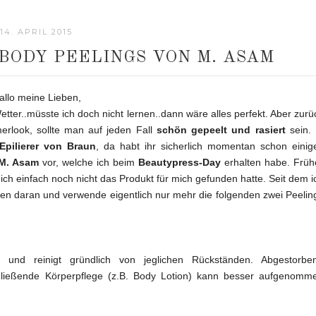
14. APRIL 2015
 BODY PEELINGS VON M. ASAM
allo meine Lieben,
etter..müsste ich doch nicht lernen..dann wäre alles perfekt. Aber zurü
rlook, sollte man auf jeden Fall
schön gepeelt und rasiert
sein. 
 Epilierer von Braun
, da habt ihr sicherlich momentan schon einig
M. Asam
vor, welche ich beim
Beautypress-Day
erhalten habe.
Früh
 ich einfach noch nicht das Produkt für mich gefunden hatte. Seit dem i
llen daran und verwende eigentlich nur mehr die folgenden zwei Peelin
 und reinigt gründlich von jeglichen Rückständen. Abgestorbe
hließende Körperpflege (z.B. Body Lotion) kann besser aufgenomm