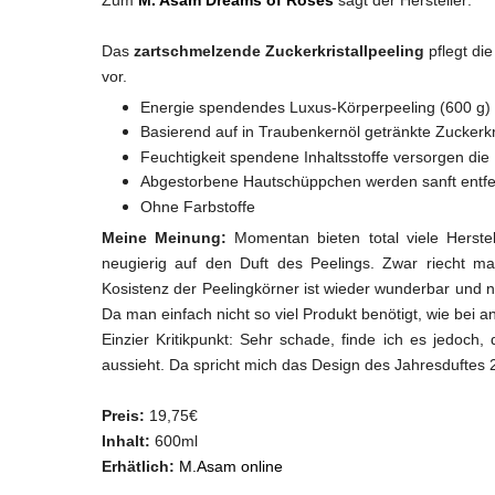
Das
zartschmelzende Zuckerkristallpeeling
pflegt die
vor.
Energie spendendes Luxus-Körperpeeling (600 g) 
Basierend auf in Traubenkernöl getränkte Zuckerkri
Feuchtigkeit spendene Inhaltsstoffe versorgen die
Abgestorbene Hautschüppchen werden sanft entfernt
Ohne Farbstoffe
Meine Meinung:
Momentan bieten total viele Herste
neugierig auf den Duft des Peelings. Zwar riecht ma
Kosistenz der Peelingkörner ist wieder wunderbar und 
Da man einfach nicht so viel Produkt benötigt, wie bei a
Einzier Kritikpunkt: Sehr schade, finde ich es jedoc
aussieht. Da spricht mich das Design des Jahresduftes
Preis:
19,75€
Inhalt:
600ml
Erhätlich:
M.Asam online