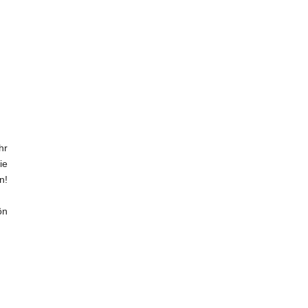
hr
ie
n!
ön