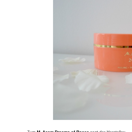
Zum
M. Asam Dreams of Roses
sagt der Hersteller: