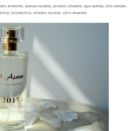
PROPYL MYRISTATE, SODIUM CHLORIDE, GLYCERYL STEARATE, AQUA (WATER), VITIS VINIFERA
ETH-20, CETEARETH-12, CETEARYL ALCOHOL, CETYL PALMITATE