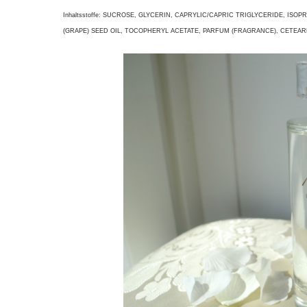
Inhaltsstoffe: SUCROSE, GLYCERIN, CAPRYLIC/CAPRIC TRIGLYCERIDE, ISO
(GRAPE) SEED OIL, TOCOPHERYL ACETATE, PARFUM (FRAGRANCE), CETEAR