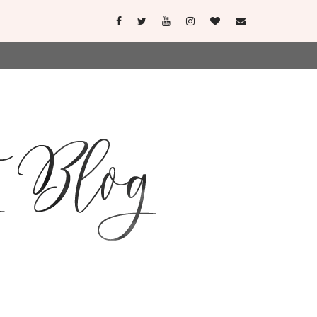
user-agent
erate usage
LEARN MORE
GOT IT