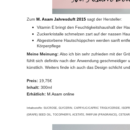
Zum
M. Asam Jahresduft 2015
sagt der Hersteller:
Vitamin E bringt den Feuchtigkeitshaushalt der Ha
Zuckerkristalle schmelzen zart auf der nassen H
Abgestorbene Hautschüppchen werden sanft entfern
Körperpflege
Meine Meinung:
Also ich bin sehr zufrieden mit der Gr
fühlt sich definitiv nach der Anwendung geschmeidiger 
künstlich. Weiters finde ich auch das Design schlicht un
Preis:
19,75€
Inhalt:
300ml
Erhätlich:
M.Asam online
Inhaltsstoffe:
SUCROSE, GLYCERIN, CAPRYLIC/CAPRIC TRIGLYCERIDE, ISOPR
(GRAPE) SEED OIL, TOCOPHERYL ACETATE, PARFUM (FRAGRANCE), CETEAR