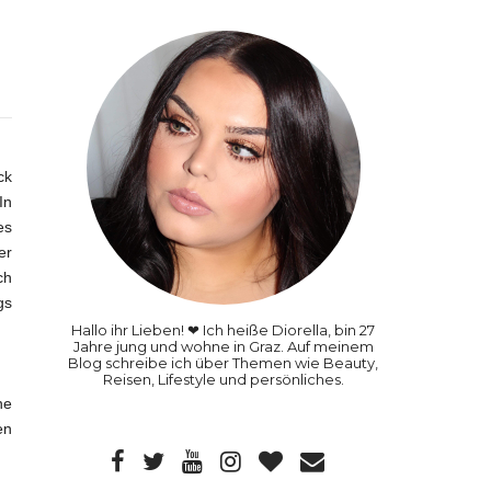
ck
In
es
er
ch
gs
Hallo ihr Lieben! ❤ Ich heiße Diorella, bin 27
Jahre jung und wohne in Graz. Auf meinem
Blog schreibe ich über Themen wie Beauty,
Reisen, Lifestyle und persönliches.
ne
en