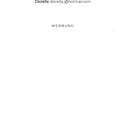
Diorella:
diorella.j@hotmail.com
WERBUNG