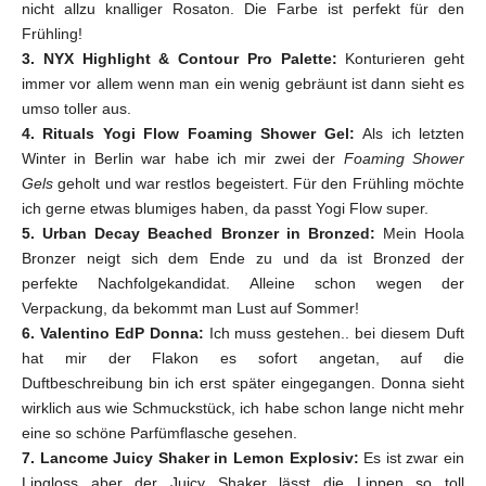
nicht allzu knalliger Rosaton. Die Farbe ist perfekt für den
Frühling!
3. NYX Highlight & Contour Pro Palette:
Konturieren geht
immer vor allem wenn man ein wenig gebräunt ist dann sieht es
umso toller aus.
4. Rituals Yogi Flow Foaming Shower Gel:
Als ich letzten
Winter in Berlin war habe ich mir zwei der
Foaming Shower
Gels
geholt und war restlos begeistert. Für den Frühling möchte
ich gerne etwas blumiges haben, da passt Yogi Flow super.
5. Urban Decay Beached Bronzer in Bronzed:
Mein Hoola
Bronzer neigt sich dem Ende zu und da ist Bronzed der
perfekte Nachfolgekandidat. Alleine schon wegen der
Verpackung, da bekommt man Lust auf Sommer!
6. Valentino EdP Donna:
Ich muss gestehen.. bei diesem Duft
hat mir der Flakon es sofort angetan, auf die
Duftbeschreibung bin ich erst später eingegangen. Donna sieht
wirklich aus wie Schmuckstück, ich habe schon lange nicht mehr
eine so schöne Parfümflasche gesehen.
7. Lancome Juicy Shaker in Lemon Explosiv:
Es ist zwar ein
Lipgloss aber der Juicy Shaker lässt die Lippen so toll