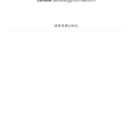
Diorella:
diorella.j@hotmail.com
WERBUNG