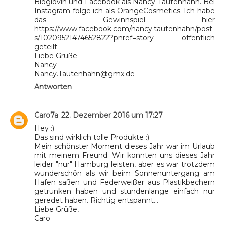
Bloglovin und Facebook als Nancy Tautenhahn. Bei
Instagram folge ich als OrangeCosmetics. Ich habe
das Gewinnspiel hier
https://www.facebook.com/nancy.tautenhahn/post
s/10209521474652822?pnref=story öffentlich
geteilt.
Liebe Grüße
Nancy
Nancy.Tautenhahn@gmx.de
Antworten
Caro7a
22. Dezember 2016 um 17:27
Hey :)
Das sind wirklich tolle Produkte :)
Mein schönster Moment dieses Jahr war im Urlaub
mit meinem Freund. Wir konnten uns dieses Jahr
leider "nur" Hamburg leisten, aber es war trotzdem
wunderschön als wir beim Sonnenuntergang am
Hafen saßen und Federweißer aus Plastikbechern
getrunken haben und stundenlange einfach nur
geredet haben. Richtig entspannt...
Liebe Grüße,
Caro