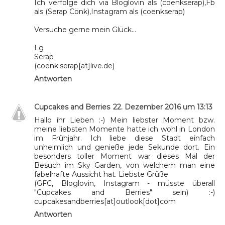
Ich verfolge dich via Bloglovin als (coenkserap),Fb
als (Serap Cönk),Instagram als (coenkserap)
Versuche gerne mein Glück...
Lg
Serap
(coenk.serap[at]live.de)
Antworten
Cupcakes and Berries
22. Dezember 2016 um 13:13
Hallo ihr Lieben :-) Mein liebster Moment bzw.
meine liebsten Momente hatte ich wohl in London
im Frühjahr. Ich liebe diese Stadt einfach
unheimlich und genieße jede Sekunde dort. Ein
besonders toller Moment war dieses Mal der
Besuch im Sky Garden, von welchem man eine
fabelhafte Aussicht hat. Liebste Grüße
(GFC, Bloglovin, Instagram - müsste überall
"Cupcakes and Berries" sein) :-)
cupcakesandberries[at]outlook[dot]com
Antworten