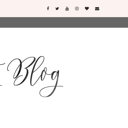
user-agent
erate usage
LEARN MORE
GOT IT