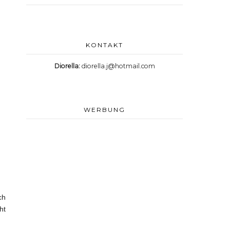
KONTAKT
Diorella:
diorella.j@hotmail.com
WERBUNG
ch
ht