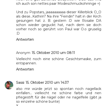
ich auch son nettes paar Modeschmuckohrringe =)
Und zu Popstars, jaaaaaaaaaa dieser Killerblick O_O
als diese...Kathrin? Na ihre "Feindin" halt in der Kirch
gesungen hat z. B. gestern :D wie Rosalie DA
schon wieder geguckt hat, nach dem sie doch
vorher noch so gerührt von Paul war O.o gruselig
:D
Antworten
Anonym
15. Oktober 2010 um 08:11
Vielleicht noch eine schöne Gesichtsmaske, zum
entspannen.
Antworten
Sassi
15. Oktober 2010 um 14:37
also mir würde jetzt so spontan noch nagellack
einfallen... vielleicht ne schöne farbe und nen
pflegestift für die nägel oder ne nagelfeile (gibt ja
so einzelne schöne bunte)
X