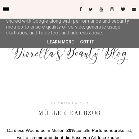
This site uses cookies from Google to deliver its services
and to analyze traffic. Your IP address and user-agent are
shared with Google along with performance and security
metrics to ensure quality of service, generate usage
statistics, and to detect and address abuse.
LEARN MORE
GOT IT
19. OKTOBER 2010
MÜLLER RAUBZUG
Da diese Woche beim Müller
-20%
auf alle Parfümerieartikel ist,
wollte ich mir unbedingt die Base von Artdeco kaufen.