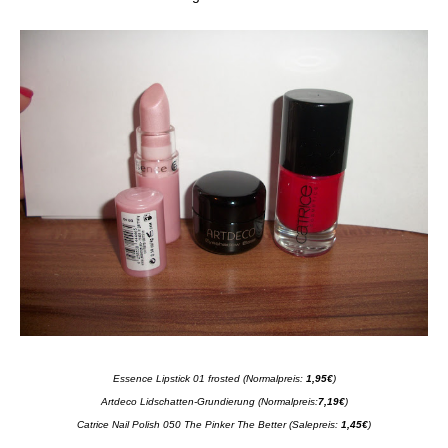
Essence Lipstick 01 frosted (Normalpreis:
1,95€
)
Artdeco Lidschatten-Grundierung (Normalpreis:
7,19€
)
Catrice Nail Polish 050 The Pinker The Better (Salepreis:
1,45€
)