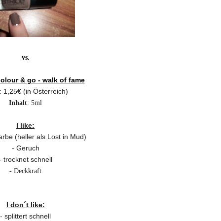
vs.
olour & go - walk of fame
: 1,25€ (in Österreich)
Inhalt
: 5ml
I like:
rbe (heller als Lost in Mud)
- Geruch
- trocknet schnell
- Deckkraft
I don´t like:
- splittert schnell