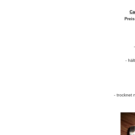
Ca
Preis
- häl
- trocknet 