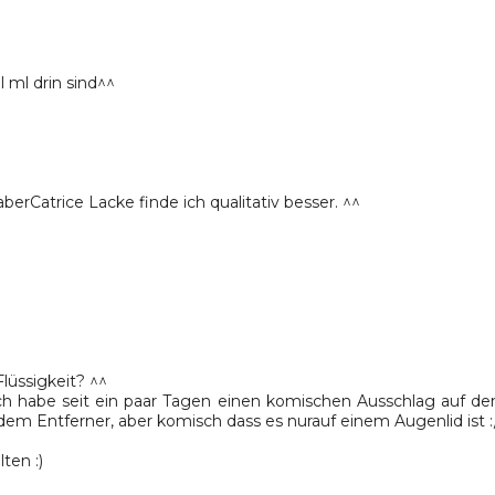
 ml drin sind^^
aberCatrice Lacke finde ich qualitativ besser. ^^
lüssigkeit? ^^
ich habe seit ein paar Tagen einen komischen Ausschlag auf d
em Entferner, aber komisch dass es nurauf einem Augenlid ist :
ten :)