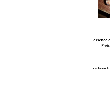
essence c
Preis
- schöne Fa