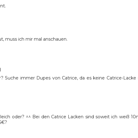
nt.
gut, muss ich mir mal anschauen.
1
oder? Suche immer Dupes von Catrice, da es keine Catrice-Lacke 
leich oder? ^^ Bei den Catrice Lacken sind soweit ich weiß 10
25€?