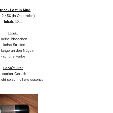
trice- Lost in Mud
: 2,45€ (in Österreich)
Inhalt
: 10ml
I like:
- keine Blässchen
- keine Streifen
t lange an den Nägeln
- schöne Farbe
I don´t like:
- starker Geruch
nicht so schnell wie essence