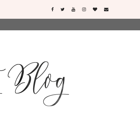
user-agent
erate usage
LEARN MORE
GOT IT