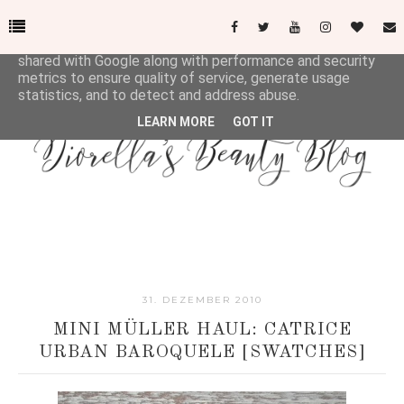
This site uses cookies from Google to deliver its services
and to analyze traffic. Your IP address and user-agent are
shared with Google along with performance and security
metrics to ensure quality of service, generate usage
statistics, and to detect and address abuse.
LEARN MORE
GOT IT
31. DEZEMBER 2010
MINI MÜLLER HAUL: CATRICE
URBAN BAROQUELE [SWATCHES]