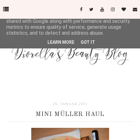
This site uses cookies from Google to deliver its services
and to analyze traffic. Your IP address and user-agent are
shared with Google along with performance and security
metrics to ensure quality of service, generate usage
statistics, and to detect and address abuse.
LEARN MORE
GOT IT
25. JANUAR 2011
MINI MÜLLER HAUL