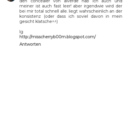
den concealer von alverde hab ich auch und
meiner ist auch fast leer! aber irgendwie wird der
bei mir total schnell alle. liegt wahrscheinlich an der
konsistenz (oder dass ich soviel davon in mein
gesicht klatsche^^)
lg
http://misscherryb00m.blogspot.com/
Antworten