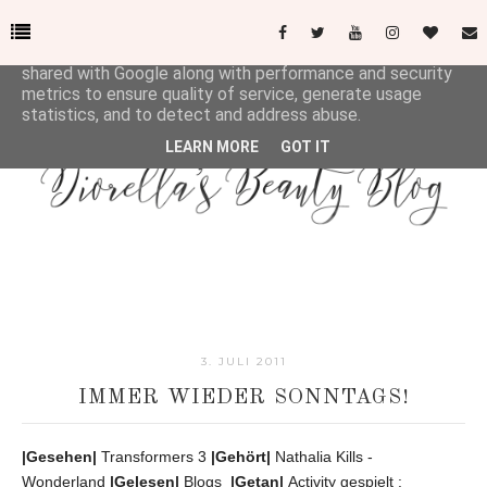
This site uses cookies from Google to deliver its services
and to analyze traffic. Your IP address and user-agent are
shared with Google along with performance and security
metrics to ensure quality of service, generate usage
statistics, and to detect and address abuse.
LEARN MORE
GOT IT
3. JULI 2011
IMMER WIEDER SONNTAGS!
|Gesehen|
Transformers 3
|Gehört|
Nathalia Kills -
Wonderland
|Gelesen|
Blogs
|Getan|
Activity gespielt :