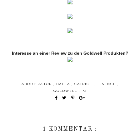
Interesse an einer Review zu den Goldwell Produkten?
ABOUT:
ASTOR
,
BALEA
,
CATRICE
,
ESSENCE
,
GOLDWELL
,
P2
1 KOMMENTAR :