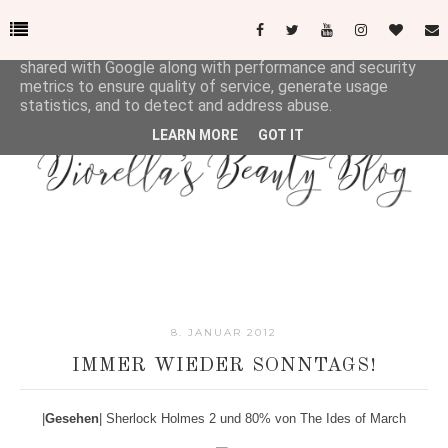
This site uses cookies from Google to deliver its services
and to analyze traffic. Your IP address and user-agent are
shared with Google along with performance and security
metrics to ensure quality of service, generate usage
statistics, and to detect and address abuse.
LEARN MORE
GOT IT
8. JANUAR 2012
IMMER WIEDER SONNTAGS!
|
Gesehen
|
Sherlock Holmes 2 und 80% von The Ides of March