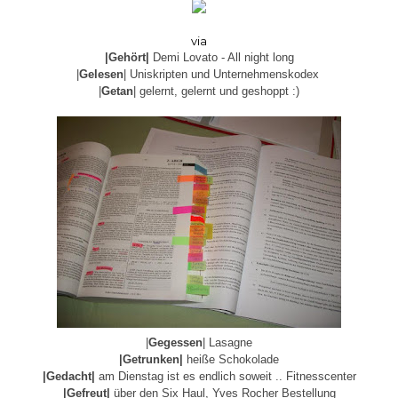
via
|Gehört|
Demi Lovato - All night long
|
Gelesen
| Uniskripten und Unternehmenskodex
|
Getan
| gelernt, gelernt und geshoppt :)
|
Gegessen
| Lasagne
|Getrunken|
heiße Schokolade
|Gedacht|
am Dienstag ist es endlich soweit .. Fitnesscenter
|Gefreut|
über den Six Haul, Yves Rocher Bestellung