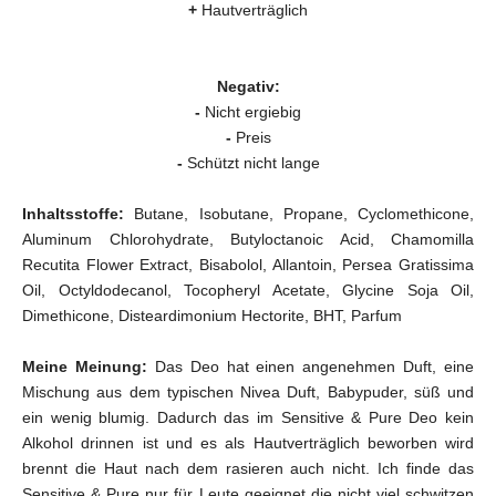
+
Hautverträglich
Negativ:
-
Nicht ergiebig
-
Preis
-
Schützt nicht lange
Inhaltsstoffe:
Butane, Isobutane, Propane, Cyclomethicone,
Aluminum Chlorohydrate, Butyloctanoic Acid, Chamomilla
Recutita Flower Extract, Bisabolol, Allantoin, Persea Gratissima
Oil, Octyldodecanol, Tocopheryl Acetate, Glycine Soja Oil,
Dimethicone, Disteardimonium Hectorite, BHT, Parfum
Meine Meinung:
Das Deo hat einen angenehmen Duft, eine
Mischung aus dem typischen Nivea Duft, Babypuder, süß und
ein wenig blumig. Dadurch das im Sensitive & Pure Deo kein
Alkohol drinnen ist und es als Hautverträglich beworben wird
brennt die Haut nach dem rasieren auch nicht. Ich finde das
Sensitive & Pure nur für Leute geeignet die nicht viel schwitzen