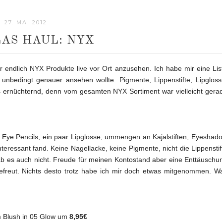
27. MAI 2012
AS HAUL: NYX
 endlich NYX Produkte live vor Ort anzusehen. Ich habe mir eine Lis
unbedingt genauer ansehen wollte. Pigmente, Lippenstifte, Lipgloss
ls ernüchternd, denn vom gesamten NYX Sortiment war vielleicht gera
o Eye Pencils, ein paar Lipglosse, ummengen an Kajalstiften, Eyeshad
teressant fand. Keine Nagellacke, keine Pigmente, nicht die Lippenstif
gab es auch nicht. Freude für meinen Kontostand aber eine Enttäuschu
gefreut. Nichts desto trotz habe ich mir doch etwas mitgenommen. W
 Blush in 05 Glow um
8,95€