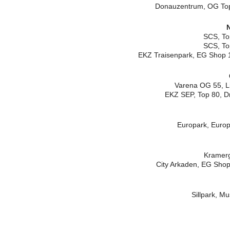
Donauzentrum, OG Top
N
SCS, To
SCS, To
EKZ Traisenpark, EG Shop 10
Varena OG 55, L
EKZ SEP, Top 80, D
Europark, Europ
Kramerg
City Arkaden, EG Shop 
Sillpark, M