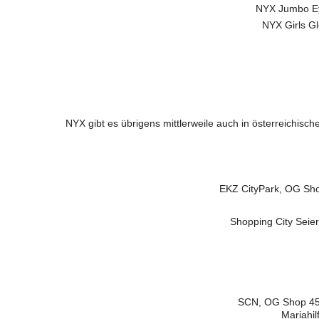
NYX Jumbo Ey
NYX Girls G
NYX gibt es übrigens mittlerweile auch in österreichisc
EKZ CityPark, OG Shop
Shopping City Seier
SCN, OG Shop 45,
Mariahil