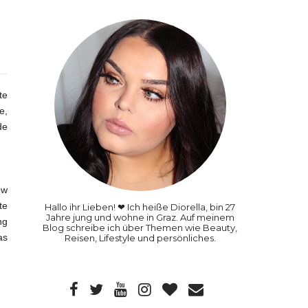
te
e,
de
ow
te
Hallo ihr Lieben! ❤ Ich heiße Diorella, bin 27
Jahre jung und wohne in Graz. Auf meinem
ng
Blog schreibe ich über Themen wie Beauty,
as
Reisen, Lifestyle und persönliches.