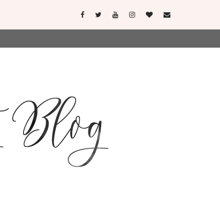
user-agent
erate usage
LEARN MORE
GOT IT