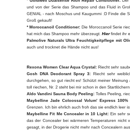
* Goldwell Dualsense Rich Repair Conditioner:
Der 
und von der Serie das Shampoo und das Fluid in Groß
GENIAL - nach Moschus und Kaugummi :D Finde die Seri
Groß gekauft!
* Moroccanoil Conditioner:
Die Moroccanoil Serie riec
hat mich das Shampoo mehr überzeugt.
Hier
findet ihr
Palmolive Naturals Ultra Feuchtigkeitpflege mit Ol
auch und trocknet die Hände nicht aus!
Rexona Women Clear Aqua Crystal:
Riecht sehr saub
Gosh DNA Deodorant Spray 3:
Riecht sehr weibli
durchgehen, so gut riecht es! Schützt meiner Meinung
toll riechen, Nr. 2 steht bei mir schon in den Startlöchern 
Aldo Vandini Sauna Body Peeling:
Tolles Peeling, rie
Maybelline Jade Coloossal Volum' Express 100% 
Grenzen. Ich bin ehrlich auch froh das sie endlich leer i
Maybelline Fit Me Concealer in 10 Light:
Ein sehr s
das der Concealer bei wärmeren Temperaturen nicht ve
gesagt, in der Drogerie nicht mehr nach Concealern aus