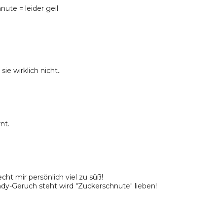
ute = leider geil
ie wirklich nicht..
nt.
ht mir persönlich viel zu süß!
ndy-Geruch steht wird "Zuckerschnute" lieben!