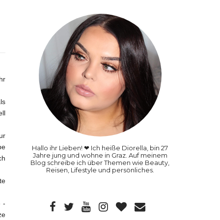
hr
ls
ll
ur
be
Hallo ihr Lieben! ❤ Ich heiße Diorella, bin 27
Jahre jung und wohne in Graz. Auf meinem
ch
Blog schreibe ich über Themen wie Beauty,
Reisen, Lifestyle und persönliches.
te
 -
ze