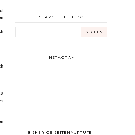
al
SEARCH THE BLOG
en
ch
INSTAGRAM
ch
-8
es
on
BISHERIGE SEITENAUFRUFE