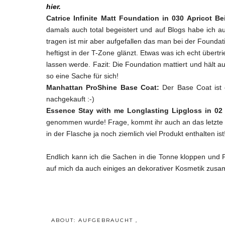
hier.
Catrice Infinite Matt Foundation in 030 Apricot B
damals auch total begeistert und auf Blogs habe ich a
tragen ist mir aber aufgefallen das man bei der Founda
heftigst in der T-Zone glänzt. Etwas was ich echt über
lassen werde. Fazit: Die Foundation mattiert und hält 
so eine Sache für sich!
Manhattan ProShine Base Coat:
Der Base Coat ist e
nachgekauft :-)
Essence Stay with me Longlasting Lipgloss in 02
genommen wurde! Frage, kommt ihr auch an das letzte vie
in der Flasche ja noch ziemlich viel Produkt enthalten ist!
Endlich kann ich die Sachen in die Tonne kloppen und P
auf mich da auch einiges an dekorativer Kosmetik zus
ABOUT:
AUFGEBRAUCHT
,