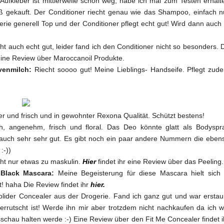
Aufkleber ist mittlerweile schon weg, habe ich mal zum Testen erhalt
 gekauft. Der Conditioner riecht genau wie das Shampoo, einfach n
e generell Top und der Conditioner pflegt echt gut! Wird dann auch 
ht auch echt gut, leider fand ich den Conditioner nicht so besonders. 
 eine Review über Maroccanoil Produkte.
ivenmilch:
Riecht soooo gut! Meine Lieblings- Handseife. Pflegt zud
er und frisch und in gewohnter Rexona Qualität. Schützt bestens!
ch, angenehm, frisch und floral. Das Deo könnte glatt als Bodyspr
 auch sehr sehr gut. Es gibt noch ein paar andere Nummern die eben
:-))
cht nur etwas zu maskulin.
Hier
findet ihr eine Review über das Peeling.
Black Mascara:
Meine Begeisterung für diese Mascara hielt sich 
st! haha Die Review findet ihr
hier.
olider Concealer aus der Drogerie. Fand ich ganz gut und war erstau
rrutscht ist! Werde ihn mir aber trotzdem nicht nachkaufen da ich w
schau halten werde :-) Eine Review über den Fit Me Concealer findet i