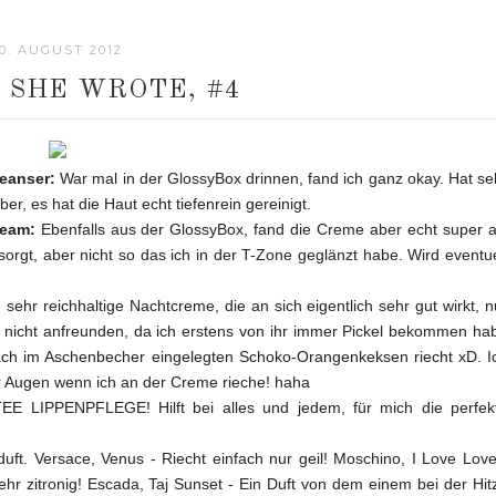
10. AUGUST 2012
 SHE WROTE, #4
eanser:
War mal in der GlossyBox drinnen, fand ich ganz okay. Hat se
r, es hat die Haut echt tiefenrein gereinigt.
ream:
Ebenfalls aus der GlossyBox, fand die Creme aber echt super a
orgt, aber nicht so das ich in der T-Zone geglänzt habe. Wird eventue
e sehr reichhaltige Nachtcreme, die an sich eigentlich sehr gut wirkt, n
t nicht anfreunden, da ich erstens von ihr immer Pickel bekommen ha
ach im Aschenbecher eingelegten Schoko-Orangenkeksen riecht xD. I
or Augen wenn ich an der Creme rieche! haha
 LIPPENPFLEGE! Hilft bei alles und jedem, für mich die perfek
ft. Versace, Venus - Riecht einfach nur geil! Moschino, I Love Love
hr zitronig! Escada, Taj Sunset - Ein Duft von dem einem bei der Hit