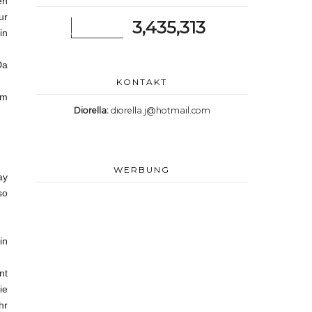
en
ur
3,435,313
in
Da
KONTAKT
em
Diorella:
diorella.j@hotmail.com
WERBUNG
ay
so
in
nt
ie
hr