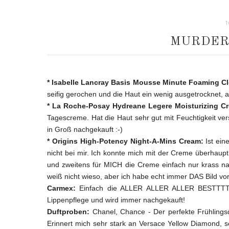
MURDER
* Isabelle Lancray Basis Mousse Minute Foaming Cl
seifig gerochen und die Haut ein wenig ausgetrocknet, abe
* La Roche-Posay Hydreane Legere Moisturizing C
Tagescreme. Hat die Haut sehr gut mit Feuchtigkeit vers
in Groß nachgekauft :-)
* Origins High-Potency Night-A-Mins Cream:
Ist ein
nicht bei mir. Ich konnte mich mit der Creme überhaup
und zweitens für MICH die Creme einfach nur krass n
weiß nicht wieso, aber ich habe echt immer DAS Bild v
Carmex:
Einfach die ALLER ALLER ALLER BESTTTTEE
Lippenpflege und wird immer nachgekauft!
Duftproben:
Chanel, Chance - Der perfekte Frühlingsdu
Erinnert mich sehr stark an Versace Yellow Diamond, se