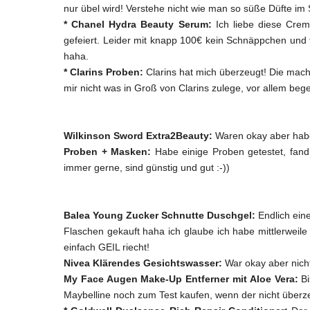
nur übel wird! Verstehe nicht wie man so süße Düfte im
* Chanel Hydra Beauty Serum:
Ich liebe diese Crem
gefeiert. Leider mit knapp 100€ kein Schnäppchen und fü
haha.
* Clarins Proben:
Clarins hat mich überzeugt! Die mach
mir nicht was in Groß von Clarins zulege, vor allem bege
Wilkinson Sword Extra2Beauty:
Waren okay aber habe
Proben + Masken:
Habe einige Proben getestet, fand 
immer gerne, sind günstig und gut :-))
Balea Young Zucker Schnutte Duschgel:
Endlich ein
Flaschen gekauft haha ich glaube ich habe mittlerweil
einfach GEIL riecht!
Nivea Klärendes Gesichtswasser:
War okay aber nich
My Face Augen Make-Up Entferner mit Aloe Vera:
Bi
Maybelline noch zum Test kaufen, wenn der nicht überzeu