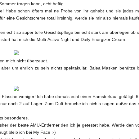
 Sommer tragen kann, echt heftig.
e! Habe schon öfters mal ne Probe von ihr gehabt und sie jedes m
r eine Gesichtscreme total irrsinnig, werde sie mir also niemals kauf
en echt so super tolle Gesichtspflege bin echt stark am überlegen ob i
istert hat mich die Multi-Active Night und Daily Energizer Cream.
n mich nicht überzeugt.
aber um ehrlich zu sein nichts spektakulär. Balea Masken benütze i
e Flasche weniger! Ich habe damals echt einen Hamsterkauf getätigt, 6
e nur noch 2 auf Lager. Zum Duft brauche ich nichts sagen außer das 
ts besonderes.
sher der beste AMU-Entferner den ich je getestet habe. Werde den v
gt bleib ich bei My Face :-)