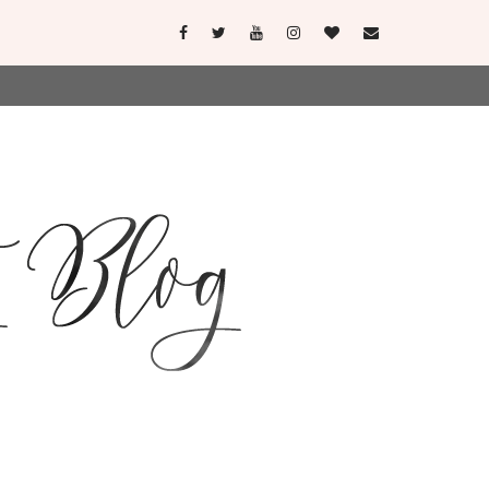
user-agent
erate usage
LEARN MORE
GOT IT