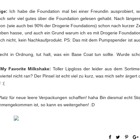
eige:
Ich habe die Foundation mal bei einer Freundin ausprobiert, w
uch sehr viel gutes über die Foundation gelesen gehabt. Nach länger
tion (wie auch bei 90% der Drogerie Foundations) schon nach kurzer Ze
trieben hasse, und auch ein Grund warum ich es mit Drogerie Foundatio
auch nicht, kein Nachkaufprodukt. PS: Das mit dem Pumpspender ist au
cht in Ordnung, tut halt, was ein Base Coat tun sollte. Wurde sch
 My Favorite Milkshake:
Toller Lipgloss der leider aus dem Sortime
rtel nicht ran? Der Pinsel ist echt viel zu kurz, was mich sehr ärgert 
 :(
latz für neue leere Verpackungen schaffen! haha Bin diesmal echt Sto
ammengekommen ist, so kann es weitergehen! :D