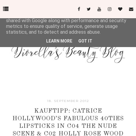
This site uses cookies from Google to deliver its services
and to analyze traffic. Your IP address and user-agent are
shared with Google along with performance and security
metrics to ensure quality of service, generate usage
statistics, and to detect and address abuse.
LEARN MORE
GOT IT
18. SEPTEMBER 2012
KAUFTIPP: CATRICE
HOLLYWOOD’S FABULOUS 40TIES
LIPSTICKS IN C04 THE NUDE
SCENE & C02 HOLLY ROSE WOOD