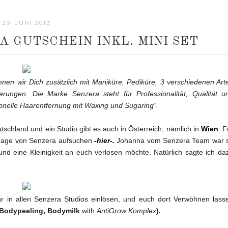
29. JUNI 2013
 GUTSCHEIN INKL. MINI SET
en wir Dich zusätzlich mit Maniküre, Pediküre, 3 verschiedenen Art
ungen. Die Marke Senzera steht für Professionalität, Qualität u
ionelle Haarentfernung mit Waxing und Sugaring".
utschland und ein Studio gibt es auch in Österreich, nämlich in
Wien
. F
mepage von Senzera aufsuchen
-hier-.
Johanna vom Senzera Team war 
und eine Kleinigkeit an euch verlosen möchte. Natürlich sagte ich da
r in allen Senzera Studios einlösen, und euch dort Verwöhnen lass
 Bodypeeling, Bodymilk
with
AntiGrow Komplex
).