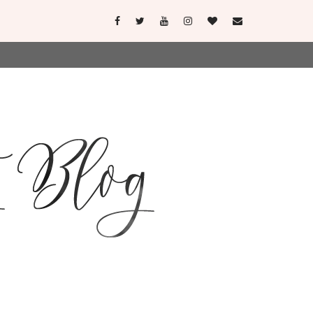
user-agent
erate usage
LEARN MORE
GOT IT