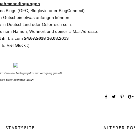
lnahmebedingungen
ses Blogs (GFC, Bloglovin oder BlogConnect).
dem Gutschein etwas anfangen können.
e in Deutschland oder Österreich sein.
 deinem Namen, Wohnort und deiner E-Mail Adresse.
t ihr bis zum
24.07.2013
16.08.2013
6. Viel Glück :)
kosten- und bedingungslos zur Verfügung gestellt.
ielen Dank nochmals dafür!
STARTSEITE
ÄLTERER PO