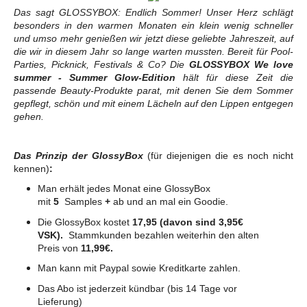
Das sagt GLOSSYBOX: Endlich Sommer! Unser Herz schlägt
besonders in den warmen Monaten ein klein wenig schneller
und umso mehr genießen wir jetzt diese geliebte Jahreszeit, auf
die wir in diesem Jahr so lange warten mussten. Bereit für Pool-
Parties, Picknick, Festivals & Co? Die
GLOSSYBOX We love
summer - Summer Glow-Edition
hält für diese Zeit die
passende Beauty-Produkte parat, mit denen Sie dem Sommer
gepflegt, schön und mit einem Lächeln auf den Lippen entgegen
gehen.
Das Prinzip der GlossyBox
(für diejenigen die es noch nicht
kennen)
:
Man erhält jedes Monat eine GlossyBox
mit
5
Samples
+
ab und an mal ein Goodie.
Die GlossyBox kostet
17,95 (davon sind 3,95€
VSK).
Stammkunden bezahlen weiterhin den alten
Preis von
11,99€.
Man kann mit Paypal sowie Kreditkarte zahlen.
Das Abo ist jederzeit kündbar (bis 14 Tage vor
Lieferung)