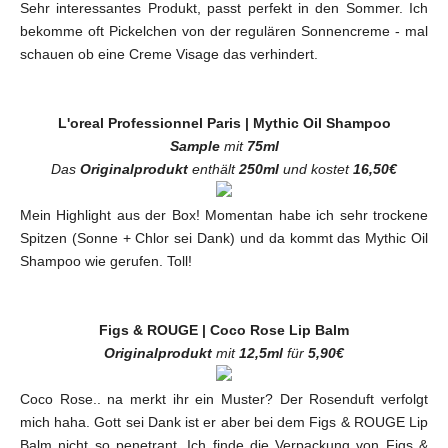
Sehr interessantes Produkt, passt perfekt in den Sommer. Ich
bekomme oft Pickelchen von der regulären Sonnencreme - mal
schauen ob eine Creme Visage das verhindert.
L'oreal Professionnel Paris | Mythic Oil Shampoo
Sample
mit
75ml
Das
Originalprodukt
enthält
250ml
und kostet
16,50€
Mein Highlight aus der Box! Momentan habe ich sehr trockene
Spitzen (Sonne + Chlor sei Dank) und da kommt das Mythic Oil
Shampoo wie gerufen. Toll!
Figs & ROUGE | Coco Rose Lip Balm
Originalprodukt
mit
12,5ml
für
5,90€
Coco Rose.. na merkt ihr ein Muster? Der Rosenduft verfolgt
mich haha. Gott sei Dank ist er aber bei dem Figs & ROUGE Lip
Balm nicht so penetrant. Ich finde die Verpackung von Figs &