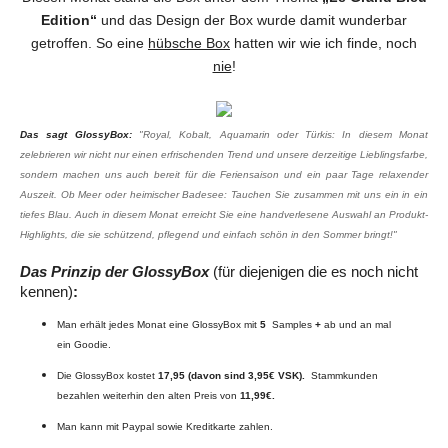
Edition“
und das Design der Box wurde damit wunderbar
getroffen. So eine
hübsche Box
hatten wir wie ich finde, noch
nie
!
Das sagt GlossyBox:
"Royal, Kobalt, Aquamarin oder Türkis: In diesem Monat
zelebrieren wir nicht nur einen erfrischenden Trend und unsere derzeitige Lieblingsfarbe,
sondern machen uns auch bereit für die Feriensaison und ein paar Tage relaxender
Auszeit. Ob Meer oder heimischer Badesee: Tauchen Sie zusammen mit uns ein in ein
tiefes Blau. Auch in diesem Monat erreicht Sie eine handverlesene Auswahl an Produkt-
Highlights, die sie schützend, pflegend und einfach schön in den Sommer bringt!"
Das Prinzip der GlossyBox
(für diejenigen die es noch nicht
kennen)
:
Man erhält jedes Monat eine GlossyBox mit
5
Samples
+
ab und an mal
ein Goodie.
Die GlossyBox kostet
17,95 (davon sind 3,95€ VSK).
Stammkunden
bezahlen weiterhin den alten Preis von
11,99€.
Man kann mit Paypal sowie Kreditkarte zahlen.