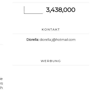
3,438,000
KONTAKT
Diorella:
diorella.j@hotmail.com
WERBUNG
ie
es
ch