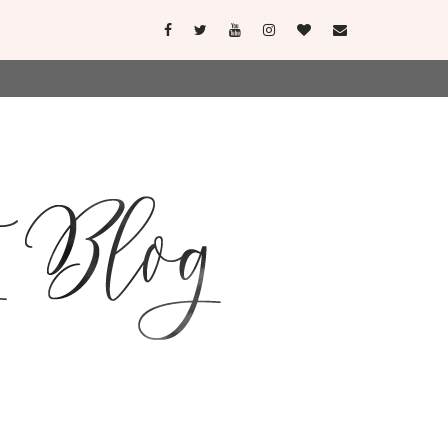
user-agent
erate usage
LEARN MORE
GOT IT