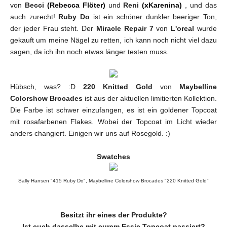
von
Becci
(Rebecca Flöter)
und
Reni
(xKarenina)
, und das
auch zurecht!
Ruby Do
ist ein schöner dunkler beeriger Ton,
der jeder Frau steht. Der
Miracle Repair 7
von
L'oreal
wurde
gekauft um meine Nägel zu retten, ich kann noch nicht viel dazu
sagen, da ich ihn noch etwas länger testen muss.
Hübsch, was? :D
220 Knitted Gold
von
Maybelline
Colorshow Brocades
ist aus der aktuellen limitierten Kollektion.
Die Farbe ist schwer einzufangen, es ist ein goldener Topcoat
mit rosafarbenen Flakes. Wobei der Topcoat im Licht wieder
anders changiert. Einigen wir uns auf Rosegold. :)
Swatches
Sally Hansen "415 Ruby Do", Maybelline Colorshow Brocades "220 Knitted Gold"
Besitzt ihr eines der Produkte?
Ist euch dasselbe mit eurem Essie Topcoat passiert?