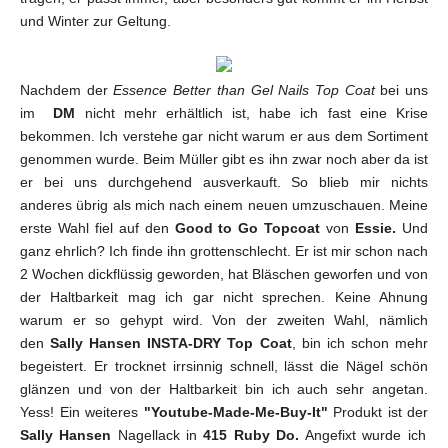
und Winter zur Geltung.
Nachdem der
Essence Better than Gel Nails Top Coat
bei uns
im
DM
nicht mehr erhältlich ist, habe ich fast eine Krise
bekommen. Ich verstehe gar nicht warum er aus dem Sortiment
genommen wurde. Beim Müller gibt es ihn zwar noch aber da ist
er bei uns durchgehend ausverkauft. So blieb mir nichts
anderes übrig als mich nach einem neuen umzuschauen. Meine
erste Wahl fiel auf den
Good to Go Topcoat
von
Essie.
Und
ganz ehrlich? Ich finde ihn grottenschlecht. Er ist mir schon nach
2 Wochen dickflüssig geworden, hat Bläschen geworfen und von
der Haltbarkeit mag ich gar nicht sprechen. Keine Ahnung
warum er so gehypt wird. Von der zweiten Wahl, nämlich
den
Sally Hansen INSTA-DRY Top Coat
, bin ich schon mehr
begeistert. Er trocknet irrsinnig schnell, lässt die Nägel schön
glänzen und von der Haltbarkeit bin ich auch sehr angetan.
Yess! Ein weiteres
"Youtube-Made-Me-Buy-It"
Produkt ist der
Sally Hansen
Nagellack in
415 Ruby Do.
Angefixt wurde ich