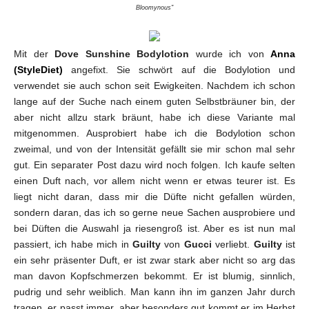
Bloomynous"
Mit der
Dove Sunshine Bodylotion
wurde ich von
Anna
(StyleDiet)
angefixt. Sie schwört auf die Bodylotion und
verwendet sie auch schon seit Ewigkeiten. Nachdem ich schon
lange auf der Suche nach einem guten Selbstbräuner bin, der
aber nicht allzu stark bräunt, habe ich diese Variante mal
mitgenommen. Ausprobiert habe ich die Bodylotion schon
zweimal, und von der Intensität gefällt sie mir schon mal sehr
gut. Ein separater Post dazu wird noch folgen. Ich kaufe selten
einen Duft nach, vor allem nicht wenn er etwas teurer ist. Es
liegt nicht daran, dass mir die Düfte nicht gefallen würden,
sondern daran, das ich so gerne neue Sachen ausprobiere und
bei Düften die Auswahl ja riesengroß ist. Aber es ist nun mal
passiert, ich habe mich in
Guilty
von
Gucci
verliebt.
Guilty
ist
ein sehr präsenter Duft, er ist zwar stark aber nicht so arg das
man davon Kopfschmerzen bekommt. Er ist blumig, sinnlich,
pudrig und sehr weiblich. Man kann ihn im ganzen Jahr durch
tragen, er passt immer, aber besonders gut kommt er im Herbst