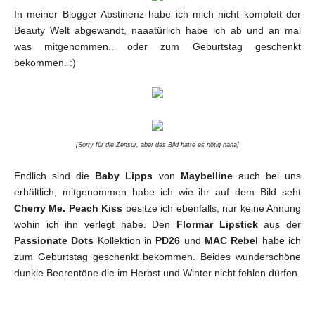
In meiner Blogger Abstinenz habe ich mich nicht komplett der
Beauty Welt abgewandt, naaatürlich habe ich ab und an mal
was mitgenommen.. oder zum Geburtstag geschenkt
bekommen. :)
[Sorry für die Zensur, aber das Bild hatte es nötig haha]
Endlich sind die
Baby Lipps
von
Maybelline
auch bei uns
erhältlich, mitgenommen habe ich wie ihr auf dem Bild seht
Cherry Me. Peach Kiss
besitze ich ebenfalls, nur keine Ahnung
wohin ich ihn verlegt habe. Den
Flormar Lipstick
aus der
Passionate Dots
Kollektion in
PD26
und
MAC Rebel
habe ich
zum Geburtstag geschenkt bekommen. Beides wunderschöne
dunkle Beerentöne die im Herbst und Winter nicht fehlen dürfen.