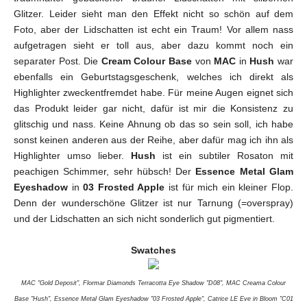
Glitzer. Leider sieht man den Effekt nicht so schön auf dem
Foto, aber der Lidschatten ist echt ein Traum! Vor allem nass
aufgetragen sieht er toll aus, aber dazu kommt noch ein
separater Post. Die
Cream Colour Base
von
MAC
in
Hush
war
ebenfalls ein Geburtstagsgeschenk, welches ich direkt als
Highlighter zweckentfremdet habe. Für meine Augen eignet sich
das Produkt leider gar nicht, dafür ist mir die Konsistenz zu
glitschig und nass. Keine Ahnung ob das so sein soll, ich habe
sonst keinen anderen aus der Reihe, aber dafür mag ich ihn als
Highlighter umso lieber.
Hush
ist ein subtiler Rosaton mit
peachigen Schimmer, sehr hübsch! Der
Essence Metal Glam
Eyeshadow
in
03 Frosted Apple
ist für mich ein kleiner Flop.
Denn der wunderschöne Glitzer ist nur Tarnung (=overspray)
und der Lidschatten an sich nicht sonderlich gut pigmentiert.
Swatches
MAC "Gold Deposit", Flormar Diamonds Terracotta Eye Shadow "D08", MAC Creama Colour
Base "Hush", Essence Metal Glam Eyeshadow "03 Frosted Apple", Catrice LE Eve in Bloom "C01