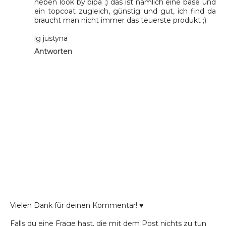
neben look by bipa ;) das ist nämlich eine base und
ein topcoat zugleich, günstig und gut, ich find da
braucht man nicht immer das teuerste produkt ;)
lg justyna
Antworten
Vielen Dank für deinen Kommentar! ♥
Falls du eine Frage hast, die mit dem Post nichts zu tun