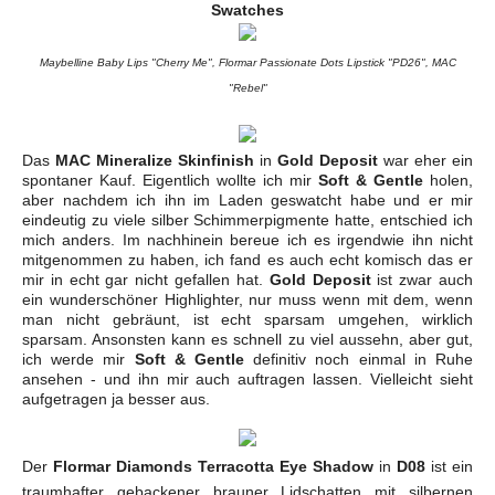
Swatches
Maybelline Baby Lips "Cherry Me", Flormar Passionate Dots Lipstick "PD26", MAC
"Rebel"
Das
MAC Mineralize Skinfinish
in
Gold Deposit
war eher ein
spontaner Kauf. Eigentlich wollte ich mir
Soft & Gentle
holen,
aber nachdem ich ihn im Laden geswatcht habe und er mir
eindeutig zu viele silber Schimmerpigmente hatte, entschied ich
mich anders. Im nachhinein bereue ich es irgendwie ihn nicht
mitgenommen zu haben, ich fand es auch echt komisch das er
mir in echt gar nicht gefallen hat.
Gold Deposit
ist zwar auch
ein wunderschöner Highlighter, nur muss wenn mit dem, wenn
man nicht gebräunt, ist echt sparsam umgehen, wirklich
sparsam. Ansonsten kann es schnell zu viel aussehn, aber gut,
ich werde mir
Soft & Gentle
definitiv noch einmal in Ruhe
ansehen - und ihn mir auch auftragen lassen. Vielleicht sieht
aufgetragen ja besser aus.
Der
Flormar Diamonds Terracotta Eye Shadow
in
D08
ist ein
traumhafter gebackener brauner Lidschatten mit silbernen