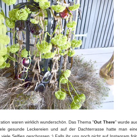
oration waren wirklich wunderschön. Das Thema "
Out There
" wurde au
iele gesunde Leckereien und auf der Dachterrasse
hatte man ein
le Selfies geschossen ;) Falls ihr uns noch nicht auf Instagram folg