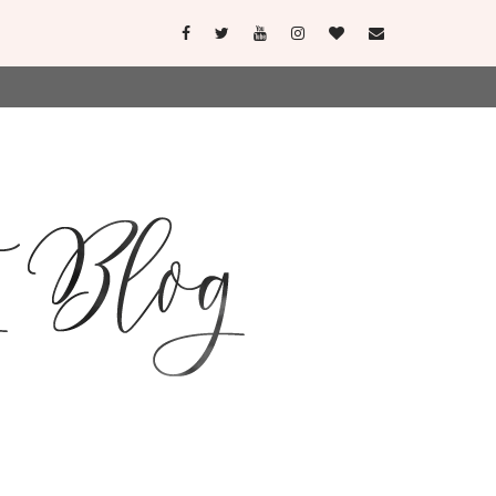
user-agent
erate usage
LEARN MORE
GOT IT