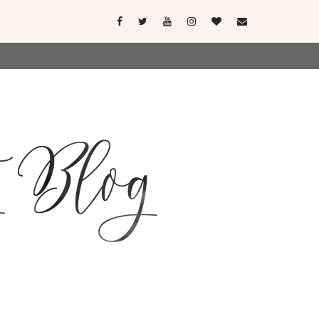
user-agent
erate usage
LEARN MORE
GOT IT