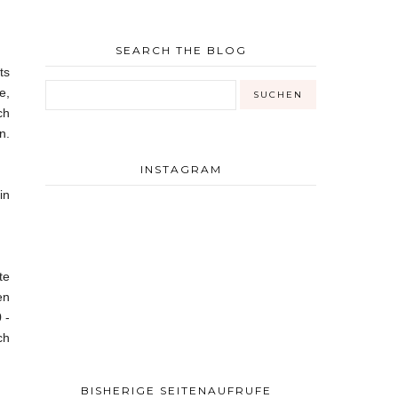
SEARCH THE BLOG
ts
e,
ch
n.
INSTAGRAM
in
te
en
 -
ch
BISHERIGE SEITENAUFRUFE