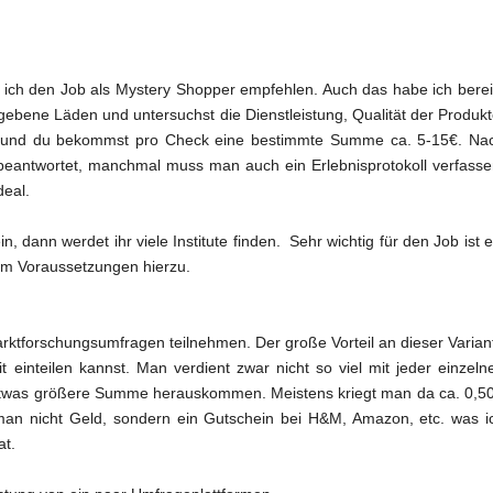
e ich den Job als Mystery Shopper empfehlen. Auch das habe ich berei
ebene Läden und untersuchst die Dienstleistung, Qualität der Produkt
nt und du bekommst pro Check eine bestimmte Summe ca. 5-15€. Na
antwortet, manchmal muss man auch ein Erlebnisprotokoll verfasse
deal.
n, dann werdet ihr viele Institute finden.
Sehr wichtig für den Job ist e
um Voraussetzungen hierzu.
rktforschungsumfragen teilnehmen. Der große Vorteil an dieser Varian
t einteilen kannst. Man verdient zwar nicht so viel mit jeder einzeln
 etwas größere Summe herauskommen. Meistens kriegt man da ca. 0,50
 man nicht Geld, sondern ein Gutschein bei H&M, Amazon, etc. was i
at.