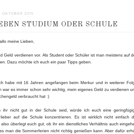
. OKTOBER 2015
NEBEN STUDIUM ODER SCHULE
allo meine Lieben,
nd Geld verdienen vor.
Als Student oder Schüler ist man meistens auf d
en. Dazu möchte ich euch ein paar Tipps geben.
g. Ich habe mit 16 Jahren angefangen beim Merkur und in weiterer Fol
ch war es immer schon sehr wichtig, mein eigenes Geld zu verdienen u
chengeld verbraucht hat :)
n ihr nicht gut in der Schule seid, würde ich euch eine geringfügi
ieber auf die Schule konzentrieren. Es ist wirklich nicht einfach d
lso überlegt euch gut, ob ihr ein dienstliches Verhältnis auch eingeh
ass man die Sommerferien nicht richtig genießen kann. Aber dafür erhä