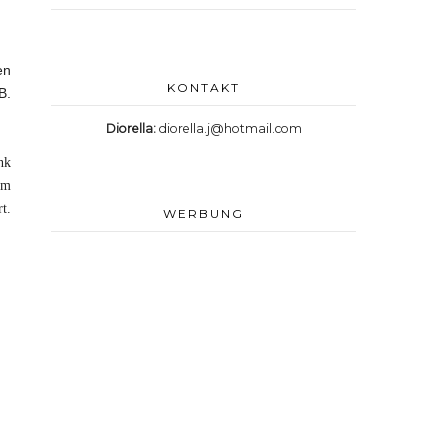
en
KONTAKT
B.
Diorella:
diorella.j@hotmail.com
nk
om
t.
WERBUNG