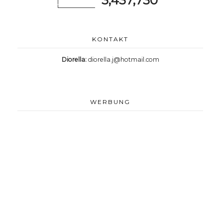
3,437,730
KONTAKT
Diorella:
diorella.j@hotmail.com
WERBUNG