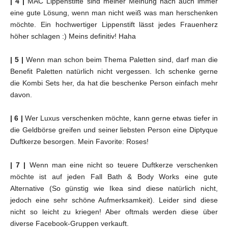
| 4 |
MAC Lippenstifte sind meiner Meinung nach auch immer
eine gute Lösung, wenn man nicht weiß was man herschenken
möchte. Ein hochwertiger Lippenstift lässt jedes Frauenherz
höher schlagen :) Meins definitiv! Haha
| 5 |
Wenn man schon beim Thema Paletten sind, darf man die
Benefit Paletten natürlich nicht vergessen. Ich schenke gerne
die Kombi Sets her, da hat die beschenke Person einfach mehr
davon.
| 6 |
Wer Luxus verschenken möchte, kann gerne etwas tiefer in
die Geldbörse greifen und seiner liebsten Person eine Diptyque
Duftkerze besorgen. Mein Favorite: Roses!
| 7 |
Wenn man eine nicht so teuere Duftkerze verschenken
möchte ist auf jeden Fall Bath & Body Works eine gute
Alternative (So günstig wie Ikea sind diese natürlich nicht,
jedoch eine sehr schöne Aufmerksamkeit). Leider sind diese
nicht so leicht zu kriegen! Aber oftmals werden diese über
diverse Facebook-Gruppen verkauft.