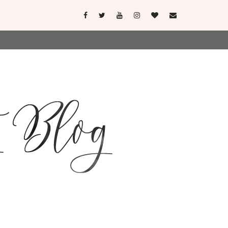
user-agent
erate usage
LEARN MORE
GOT IT