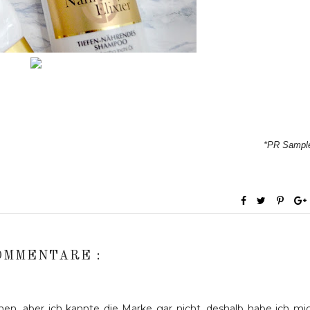
*PR Sampl
OMMENTARE :
en, aber ich kannte die Marke gar nicht, deshalb habe ich mi