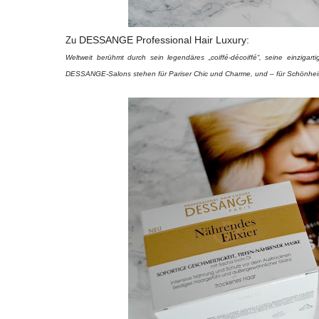
DESSANGE Professional Hair Luxury:
Zu
W
eltweit berühmt durch sein legendäres
„coiffé-décoiffé“
, seine einzigart
DESSANGE-Salons stehen für Pariser Chic und Charme, und – für Schönheit