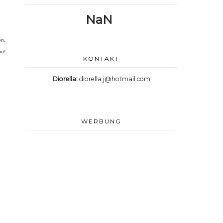
NaN
en.
in!
KONTAKT
Diorella:
diorella.j@hotmail.com
WERBUNG