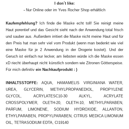
I don´t like:
-
Nur Online oder im Yves Rocher Shop erhältlich
Kaufempfehlung?
Ich finde die Maske echt toll! Sie reinigt meine
Haut porentief und das Gesicht sieht nach der Anwendung total frisch
und sauber aus. Außerdem irritiert die Maske nicht meine Haut und für
den Preis hat man sehr viel vom Produkt (wenn man bedenkt wie viel
eine Maske für je 2 Anwendung in der Drogerie kostet). Und der
Geruch ist einfach nur lecker, am liebsten würde ich die Maske essen
xD riecht überhaupt nicht künstlich sondern wie Zitronen Götterspeise.
Für mich definitiv
ein Nachkaufprodukt : )
INHALTSSTOFFE:
AQUA, HAMAMELIS VIRGINIANA WATER,
UREA, GLYCERIN, METHYLPROPANEDIOL, PROPYLENE
GLYCOL, ACRYLATESC10-30 ALKYL, ACRYLATE
CROSSPOLYMER, OLETH-20, OLETH-10, METHYLPARABEN,
PARFUM, LIMONENE, SODIUM HYDROXIDE, ALLANTON,
ETHYLPARABEN, PROPYLPARABEN, CITRUS MEDICA LIMONIUM
OIL, TETRASODIUM EDTA, CI19140