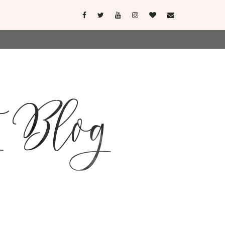
user-agent
erate usage
LEARN MORE
GOT IT