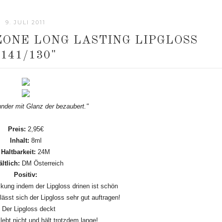
9. JULI 2011
ZONE LONG LASTING LIPGLOSS
"141/130"
nder mit Glanz der bezaubert."
Preis:
2,95€
Inhalt:
8ml
Haltbarkeit:
24M
ältlich:
DM Österreich
Positiv:
kung indem der Lipgloss drinen ist schön
lässt sich der Lipgloss sehr gut auftragen!
Der Lipgloss deckt
lebt nicht und hält trotzdem lange!