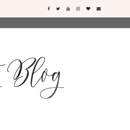
user-agent
erate usage
LEARN MORE
GOT IT