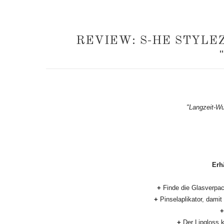
REVIEW: S-HE STYLE
"Langzeit-Wu
Erh
+
Finde die Glasverpac
+
Pinselaplikator, damit 
+
+
Der Lipgloss k