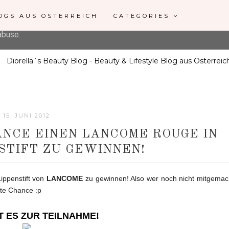
eliver its services and to analyze traffic. Your IP address and 
OGS AUS ÖSTERREICH
CATEGORIES
ormance and security metrics to ensure quality of service, gen
abuse.
15. JUNI 2012
ANCE EINEN LANCOME ROUGE IN
STIFT ZU GEWINNEN!
ippenstift von
LANCOME
zu gewinnen! Also wer noch nicht mitgemac
tzte Chance :p
T ES ZUR TEILNAHME!