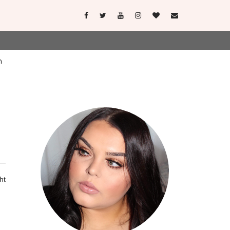
user-agent
erate usage
LEARN MORE
GOT IT
ht