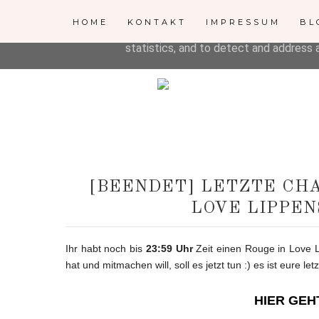
This site uses cookies from Google to d
HOME
KONTAKT
IMPRESSUM
BL
are shared with Google along with perf
statistics, and to detect and address 
[BEENDET] LETZTE CH
LOVE LIPPEN
Ihr habt noch bis
23:59 Uhr
Zeit einen Rouge in Love L
hat und mitmachen will, soll es jetzt tun :) es ist eure le
HIER GEH