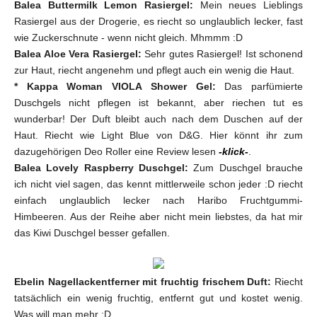
Balea Buttermilk Lemon Rasiergel:
Mein neues Lieblings
Rasiergel aus der Drogerie, es riecht so unglaublich lecker, fast
wie Zuckerschnute - wenn nicht gleich. Mhmmm :D
Balea Aloe Vera Rasiergel:
Sehr gutes Rasiergel! Ist schonend
zur Haut, riecht angenehm und pflegt auch ein wenig die Haut.
* Kappa Woman VIOLA Shower Gel:
Das parfümierte
Duschgels nicht pflegen ist bekannt, aber riechen tut es
wunderbar! Der Duft bleibt auch nach dem Duschen auf der
Haut. Riecht wie Light Blue von D&G. Hier könnt ihr zum
dazugehörigen Deo Roller eine Review lesen
-klick-
.
Balea Lovely Raspberry Duschgel:
Zum Duschgel brauche
ich nicht viel sagen, das kennt mittlerweile schon jeder :D riecht
einfach unglaublich lecker nach Haribo Fruchtgummi-
Himbeeren. Aus der Reihe aber nicht mein liebstes, da hat mir
das Kiwi Duschgel besser gefallen.
Ebelin Nagellackentferner mit fruchtig frischem Duft:
Riecht
tatsächlich ein wenig fruchtig, entfernt gut und kostet wenig.
Was will man mehr :D