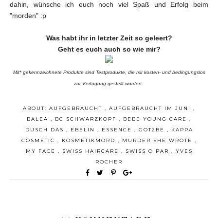
dahin, wünsche ich euch noch viel Spaß und Erfolg beim
"morden" :p
Was habt ihr in letzter Zeit so geleert?
Geht es euch auch so wie mir?
Mit* gekennzeichnete Produkte sind Testprodukte, die mir kosten- und bedingungslos
zur Verfügung gestellt wurden.
ABOUT:
AUFGEBRAUCHT
,
AUFGEBRAUCHT IM JUNI
,
BALEA
,
BC SCHWARZKOPF
,
BEBE YOUNG CARE
,
DUSCH DAS
,
EBELIN
,
ESSENCE
,
GOT2BE
,
KAPPA
COSMETIC
,
KOSMETIKMORD
,
MURDER SHE WROTE
,
MY FACE
,
SWISS HAIRCARE
,
SWISS O PAR
,
YVES
ROCHER