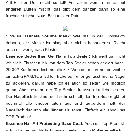
ABER.. der Duft riecht so toll! Vor allem wenn man es mit
anderen Düften mischt, das gibt dem ganzen dann so eine
fruchtige frische Note. Echt toll der Duft!
* Swiss Haircare Volume Mask:
War mal in der GlossyBox
drinnen, die Maske ist okay aber nichts besonderes. Riecht
auch ein wenig nach Klostein.
Essence Better than Gel Nails Top Sealer:
Ich weiß gar nicht
wie viele Flaschen ich von dem Top Sealer schon geelert habe.
20-30? Kaufe mindestens alle 5-7 Wochen einen neuen weil er
einfach GRANDIOS ist! Ich habe es früher gehasst meine Nägel
zu lackieren, darum habe ich es auch so selten wie möglich
getan. Aber seitdem der Top Sealer draussen ist liebe ich es.
Der Nagellack trocknet echt sehr schnell, der Top Sealer glättet
nochmal alle unebenheiten aus und außerdem hält der
Nagellack dadurch viel länger als sonst. Einfach ein absolutes
TOP Produkt!
Essence Nail Art Protecting Base Coat:
Auch ein Top Produkt,
schützt super vor Verfärbungen. Leider nur im Müller erhältlich.