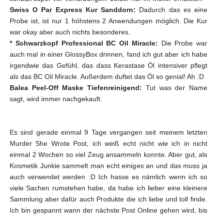
Swiss O Par Express Kur Sanddorn:
Dadurch das es eine
Probe ist, ist nur 1 höhstens 2 Anwendungen möglich. Die Kur
war okay aber auch nichts besonderes.
* Schwarzkopf Professional BC Oil Miracle:
Die Probe war
auch mal in einer GlossyBox drinnen, fand ich gut aber ich habe
irgendwie das Gefühl, das dass Kerastase Öl intensiver pflegt
als das BC Oil Miracle. Außerdem duftet das Öl so genial! Ah :D
Balea Peel-Off Maske Tiefenreinigend:
Tut was der Name
sagt, wird immer nachgekauft.
Es sind gerade einmal 9 Tage vergangen seit meinem letzten
Murder She Wrote Post, ich weiß echt nicht wie ich in nicht
einmal 2 Wochen so viel Zeug ansammeln konnte. Aber gut, als
Kosmetik Junkie sammelt man echt einiges an und das muss ja
auch verwendet werden :D Ich hasse es nämlich wenn ich so
viele Sachen rumstehen habe, da habe ich lieber eine kleinere
Sammlung aber dafür auch Produkte die ich liebe und toll finde.
Ich bin gespannt wann der nächste Post Online gehen wird, bis