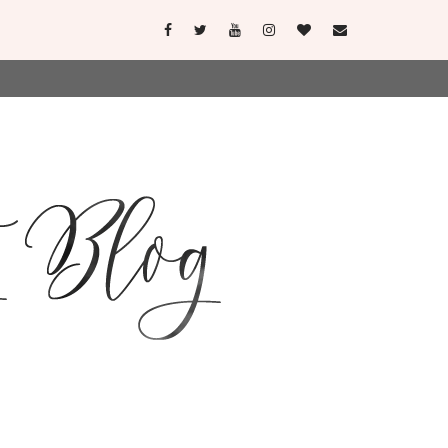
user-agent
erate usage
LEARN MORE
GOT IT