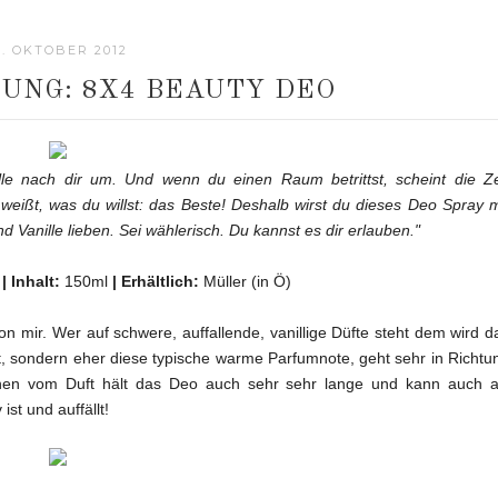
1. OKTOBER 2012
UNG: 8X4 BEAUTY DEO
le nach dir um. Und wenn du einen Raum betrittst, scheint die Ze
weißt, was du willst: das Beste! Deshalb wirst du dieses Deo Spray m
 Vanille lieben. Sei wählerisch. Du kannst es dir erlauben."
€
|
Inhalt:
150ml
|
Erhältlich:
Müller (in Ö)
n mir. Wer auf schwere, auffallende, vanillige Düfte steht dem wird d
uft, sondern eher diese typische warme Parfumnote, geht sehr in Richtu
sehen vom Duft hält das Deo auch sehr sehr lange und kann auch a
st und auffällt!