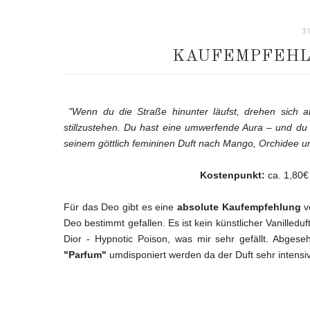
3
KAUFEMPFEHL
"Wenn du die Straße hinunter läufst, drehen sich al
stillzustehen. Du hast eine umwerfende Aura – und du 
seinem göttlich femininen Duft nach Mango, Orchidee und
Kostenpunkt:
ca. 1,80
Für das Deo gibt es eine
absolute Kaufempfehlung
vo
Deo bestimmt gefallen. Es ist kein künstlicher Vanilled
Dior - Hypnotic Poison, was mir sehr gefällt. Abge
"Parfum"
umdisponiert werden da der Duft sehr intensiv i