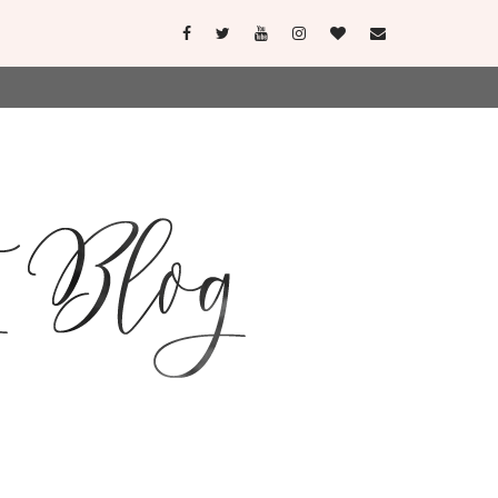
user-agent
erate usage
LEARN MORE
GOT IT