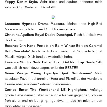
Yoppy Denim Style:
Sehr frisch und sauber, erinnerte mich
sehr an Cool Water von Davidoff!!
Lancome Hypnose Drama Mascara:
Meine erste High-End
Mascara und ich fand sie TOLL! Review
-hier-
Christina Aguilera Royal Desire Duschgel:
Roch identisch wie
das Parfum.
Essence 24h Hand Protection Balm Winter Edition Caramel
Hot Chocolate:
Roch nach Frischkäse und Schokolade und
Plastik, würgs :D ich fand es wiederlich haha.
Essence Studio Nails Better Than Gel Nail Top Sealer:
Ah
was soll ich noch dazu sagen, er ist der BESTE!!
Nivea Visage Young Bye-Bye Spot Nachtcreme:
Mein
absoluter Favorit bei unreiner Haut und Pickel! Leider wurde die
Creme aber aus dem Sortiment genommen.
Catrice Enter The Wonderland LE Highlighter:
Anfangs
große Liebe danach ist er mir auf die Nerven gegangen, ich war
froh als er endlich leer ging. Irgendwann habe ich mich an den
Highlighter satt gesehen.