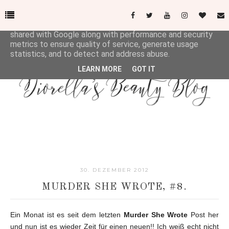
This site uses cookies from Google to deliver its services
and to analyze traffic. Your IP address and user-agent are
shared with Google along with performance and security
metrics to ensure quality of service, generate usage
statistics, and to detect and address abuse.
LEARN MORE
GOT IT
30. DEZEMBER 2012
MURDER SHE WROTE, #8.
Ein Monat ist es seit dem letzten
Murder She Wrote
Post her
und nun ist es wieder Zeit für einen neuen!! Ich weiß echt nicht