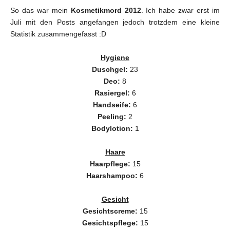
So das war mein
Kosmetikmord 2012
. Ich habe zwar erst im
Juli mit den Posts angefangen jedoch trotzdem eine kleine
Statistik zusammengefasst :D
Hygiene
Duschgel:
23
Deo:
8
Rasiergel:
6
Handseife:
6
Peeling:
2
Bodylotion:
1
Haare
Haarpflege:
15
Haarshampoo:
6
Gesicht
Gesichtscreme:
15
Gesichtspflege:
15