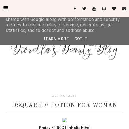
This site uses cookies from Google to deliver its services
and to analyze traffic. Your IP address and user-agent are
shared with Google along with performance and security
metrics to ensure quality of service, generate usage
statistics, and to detect and address abuse.
LEARN MORE
GOT IT
27. MAI 2013
DSQUARED² POTION FOR WOMAN
Preis:
74,90€
| Inhalt:
50ml