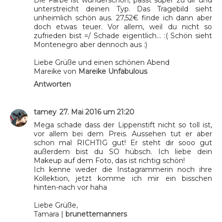
Die Farbe ist wunderschön, passt super zu dir und
unterstreicht deinen Typ. Das Tragebild sieht
unheimlich schön aus. 27,52€ finde ich dann aber
doch etwas teuer. Vor allem, weil du nicht so
zufrieden bist =/ Schade eigentlich... :( Schön sieht
Montenegro aber dennoch aus :)
Liebe Grüße und einen schönen Abend
Mareike von
Mareike Unfabulous
Antworten
tamey
27. Mai 2016 um 21:20
Mega schade dass der Lippenstift nicht so toll ist,
vor allem bei dem Preis. Aussehen tut er aber
schon mal RICHTIG gut! Er steht dir sooo gut
außerdem bist du SO hübsch. Ich liebe dein
Makeup auf dem Foto, das ist richtig schön!
Ich kenne weder die Instagrammerin noch ihre
Kollektion, jetzt komme ich mir ein bisschen
hinten-nach vor haha
Liebe Grüße,
Tamara |
brunettemanners