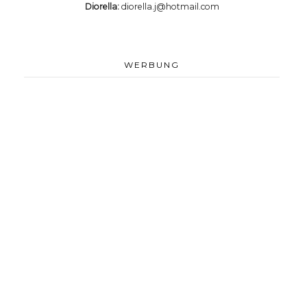
Diorella:
diorella.j@hotmail.com
WERBUNG