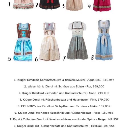
1.
Krüger Dirndl mit Kontrastschürze & floralem Muster - Aqua Blau
, 149,95€
2.
Wiesenkönig Dirndl mit Schürze aus Spitze - Rot
, 399,00€
3.
Krüger Dirndl mit Zierborten und Kontrastschürze - Sand
, 249,00€
4.
Krüger Dirndl mit Rüschenbesatz und Herzmuster - Pink
, 179,95€
5.
COUNTRY-Line Dirndl mit Vichy-Karo und Schürze - Türkis
, 139,95€
6.
Krüger Dirndl mit Karree Ausschnitt und Rüschenbesatz - Rose
, 159,95€
7.
Esprict Collection Dirndl mit Kontrastschürze aus floraler Spitze - Beige
, 149,95€
8.
Krüger Dirndl mit Rüschenbesatz und Kontrastschürze - Hellblau
, 199,95€