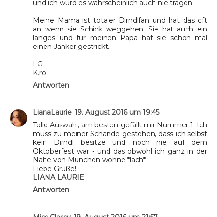
und ich würd es wahrscheinlich auch nie tragen.
Meine Mama ist totaler Dirndlfan und hat das oft
an wenn sie Schick weggehen. Sie hat auch ein
langes und für meinen Papa hat sie schon mal
einen Janker gestrickt.
LG
K.ro
Antworten
LianaLaurie
19. August 2016 um 19:45
Tolle Auswahl, am besten gefällt mir Nummer 1. Ich
muss zu meiner Schande gestehen, dass ich selbst
kein Dirndl besitze und noch nie auf dem
Oktoberfest war - und das obwohl ich ganz in der
Nähe von München wohne *lach*
Liebe Grüße!
LIANA LAURIE
Antworten
Miss Classy
19. August 2016 um 21:57